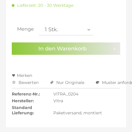
inkl. 20% MwSt.: 3.095,80 €
Lieferzeit: 20 - 30 Werktage
inkl. 21% MwSt.: 3.121,60 €
inkl. 21% MwSt.: 3.121,60 €
inkl. 21% MwSt.: 3.121,60 €
inkl. 22% MwSt.: 3.147,39 €
Menge
Sie haben die
Datenschutzbestimmungen
zur
Kenntnis genommen.
In den
Warenkorb
Preisalarm aktivieren
Merken
Bewerten
Nur Originale
Muster anford
Referenz-Nr.:
VITRA_0204
Hersteller:
Vitra
Standard
Lieferung:
Paketversand, montiert