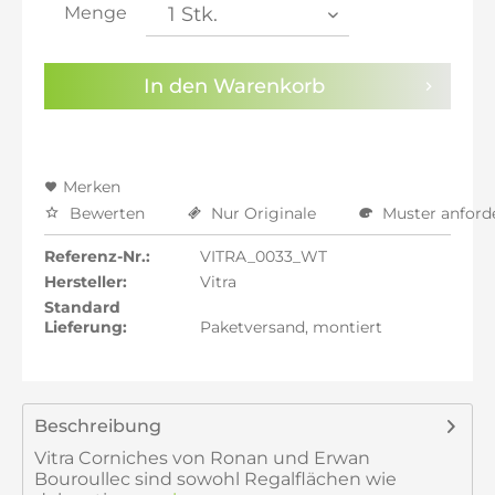
inkl. 21% MwSt.: 80,33 €
Menge
inkl. 22% MwSt.: 80,99 €
Sie haben die
Datenschutzbestimmungen
zur
In den
Warenkorb
Kenntnis genommen.
Preisalarm aktivieren
Merken
Bewerten
Nur Originale
Muster anford
Referenz-Nr.:
VITRA_0033_WT
Hersteller:
Vitra
Standard
Lieferung:
Paketversand, montiert
Beschreibung
Vitra Corniches von Ronan und Erwan
Bouroullec sind sowohl Regalflächen wie