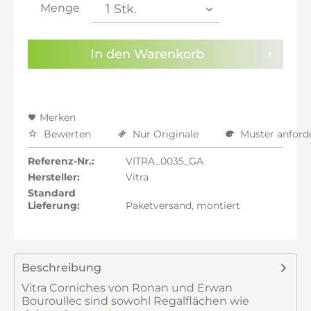
inkl. 21% MwSt.: 121,00 €
Menge
inkl. 22% MwSt.: 122,00 €
Sie haben die
Datenschutzbestimmungen
zur
In den
Warenkorb
Kenntnis genommen.
Preisalarm aktivieren
Merken
Bewerten
Nur Originale
Muster anford
Referenz-Nr.:
VITRA_0035_GA
Hersteller:
Vitra
Standard
Lieferung:
Paketversand, montiert
Beschreibung
Vitra Corniches von Ronan und Erwan
Bouroullec sind sowohl Regalflächen wie