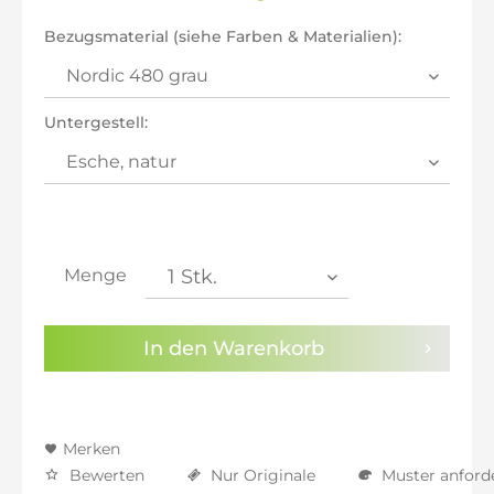
inkl. 20% MwSt.: 1.341,18 €
inkl. 21% MwSt.: 1.352,35 €
Bezugsmaterial (siehe Farben & Materialien):
inkl. 21% MwSt.: 1.352,35 €
inkl. 21% MwSt.: 1.352,35 €
inkl. 22% MwSt.: 1.363,53 €
Untergestell:
Sie haben die
Datenschutzbestimmungen
zur
Kenntnis genommen.
Preisalarm aktivieren
Menge
In den
Warenkorb
Merken
Bewerten
Nur Originale
Muster anford