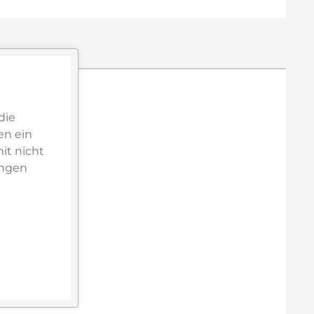
die
en ein
it nicht
ungen