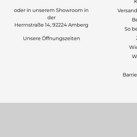
K
oder in unserem Showroom in
Versand
der
B
Herrnstraße 14, 92224 Amberg
So be
Unsere Öffnungszeiten
Wi
Wi
Barri