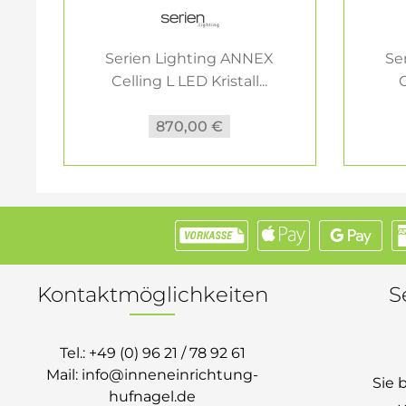
Serien Lighting ANNEX
Se
Celling L LED Kristall...
C
870,00 €
Kontaktmöglichkeiten
S
Tel.:
+49 (0) 96 21 / 78 92 61
Mail:
info@inneneinrichtung-
Sie 
hufnagel.de