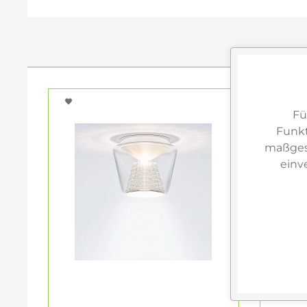
Fü
Funkt
maßgesc
einv