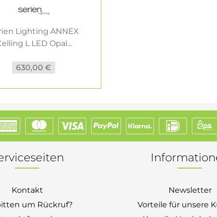
rien Lighting ANNEX
elling L LED Opal...
630,00 €
erviceseiten
Informatio
Kontakt
Newsletter
bitten um Rückruf?
Vorteile für unsere