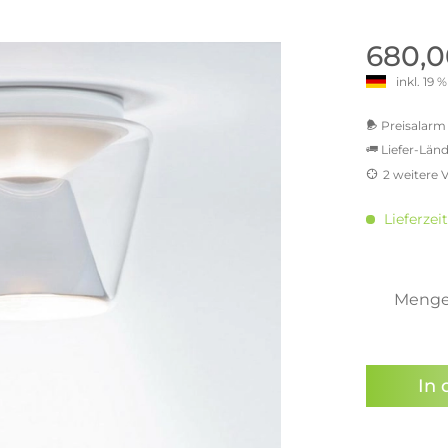
old | Polstermöbel aus Bad
& Chill-out-Sessel
Büro- & Officemöbel
s
NIMBUS – ENGINEERED DESI
Empfangstheken
680,0
STUTTGART
Schreibtische & Bürostühle
inkl. 19
NIMBUS Kollektion
n & Garderobenständer
Outdoormöbel und
Rollcontainer
ssoires
 Kommoden
Lösungen für Ihr Home Offi
Preisalarm 
ollektion
Liefer-Länd
USM Haller Büromöbel
Nils Holger Moormann - Nahe
Ungewöhnlich, Weitblickend
2 weitere 
USM Haller Einzelteile & Zu
oires
MwSt.-b
Nils Holger Moormann Koll
o - Leidenschaft für
inkl. 16
es
Lieferzeit
el
inkl. 2
Nils Holger Moormann Konf
inkl. 21
sco Kollektion
inkl. 21
 & Entreé
inkl. 21
Meng
& Badvorleger
inkl. 22
n
Sie hab
lien
genomme
In 
Preisal