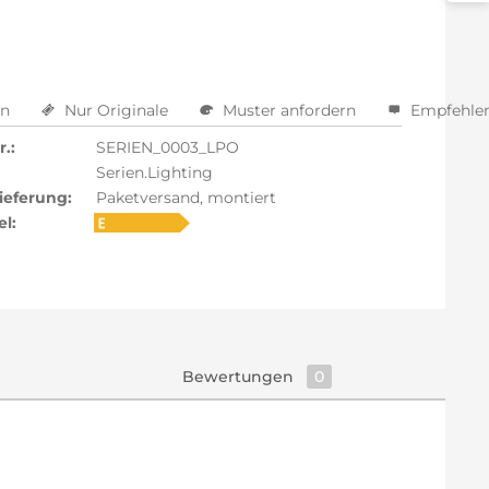
en
Nur Originale
Muster anfordern
Empfehle
.:
SERIEN_0003_LPO
Serien.Lighting
ieferung:
Paketversand, montiert
el:
Bewertungen
0