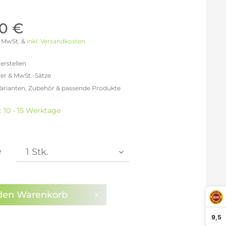
Möller Design - Beste Manufakturqualität
Ausstellungsstücke
aus Lemgo
GN AUS
0 €
Möller Design Kollektion
 % MwSt. &
inkl. Versandkosten
Sonderaktionen & Herstelleraktionen
ce
erstellen
[ more ] aus Hamburg
er & MwSt.-Sätze
Neuigkeiten der Einrichtungsbranche
liegend,
Varianten, Zubehör & passende Produkte
behör
efreit: 571,43 €
ektion
% MwSt.: 662,86 €
: 10 - 15 Werktage
0% MwSt.: 685,71 €
igurator
% MwSt.: 691,43 €
% MwSt.: 691,43 €
% MwSt.: 691,43 €
e
% MwSt.: 697,14 €
en die
Datenschutzbestimmungen
zur Kenntnis
n.
den
Warenkorb
arm aktivieren
9,5