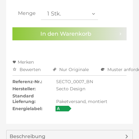
inkl. 21% MwSt.: 711,76 €
inkl. 21% MwSt.: 711,76 €
Menge
inkl. 22% MwSt.: 717,65 €
Sie haben die
Datenschutzbestimmungen
zur
In den
Warenkorb
Kenntnis genommen.
Preisalarm aktivieren
Merken
Bewerten
Nur Originale
Muster anford
Referenz-Nr.:
SECTO_0007_BN
Hersteller:
Secto Design
Standard
Lieferung:
Paketversand, montiert
Energielabel:
Beschreibung