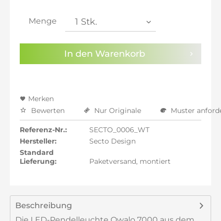
inkl. 21% MwSt.: 1.586,22 €
inkl. 21% MwSt.: 1.586,22 €
Menge
inkl. 22% MwSt.: 1.599,33 €
Sie haben die
Datenschutzbestimmungen
zur
In den
Warenkorb
Kenntnis genommen.
Preisalarm aktivieren
Merken
Bewerten
Nur Originale
Muster anford
Referenz-Nr.:
SECTO_0006_WT
Hersteller:
Secto Design
Standard
Lieferung:
Paketversand, montiert
Beschreibung
Die LED-Pendelleuchte Owalo 7000 aus dem