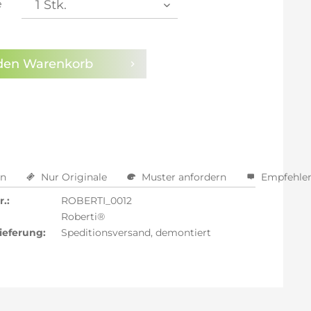
e
arm aktivieren
den
Warenkorb
en
Nur Originale
Muster anfordern
Empfehle
.:
ROBERTI_0012
Roberti®
ieferung:
Speditionsversand, demontiert