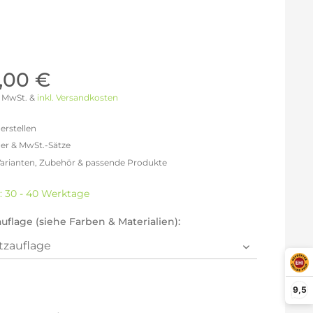
Möller Design - Beste Manufakturqualität
Ausstellungsstücke
aus Lemgo
GN AUS
Möller Design Kollektion
Sonderaktionen & Herstelleraktionen
,00 €
ce
[ more ] aus Hamburg
 % MwSt. &
inkl. Versandkosten
Neuigkeiten der Einrichtungsbranche
liegend,
behör
erstellen
ektion
er & MwSt.-Sätze
Varianten, Zubehör & passende Produkte
igurator
freit: 3.613,45 €
% MwSt.: 4.191,60 €
t: 30 - 40 Werktage
% MwSt.: 4.336,13 €
% MwSt.: 4.372,27 €
uflage (siehe Farben & Materialien):
% MwSt.: 4.372,27 €
% MwSt.: 4.372,27 €
2% MwSt.: 4.408,40 €
en die
Datenschutzbestimmungen
zur Kenntnis
9,5
n.