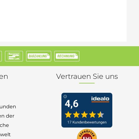
nen
Vertrauen Sie uns
 Kunden
en der
nche
welt