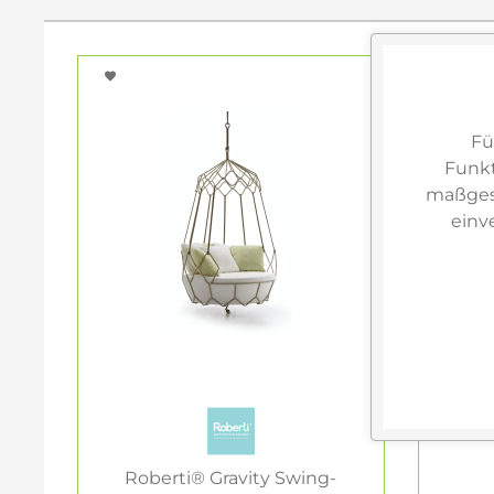
Fü
Funkt
maßgesc
einv
Roberti® Gravity Swing-