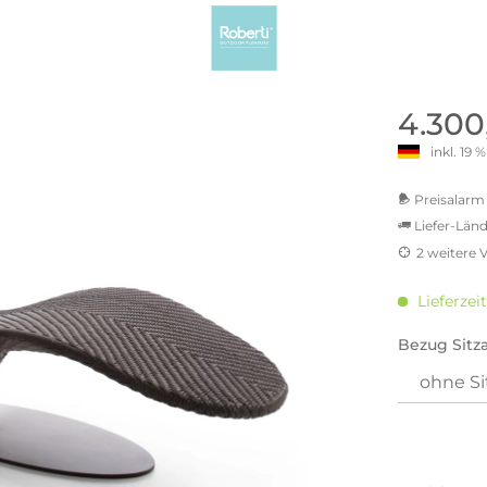
old | Polstermöbel aus Bad
& Chill-out-Sessel
Büro- & Officemöbel
s
NIMBUS – ENGINEERED DESI
Empfangstheken
STUTTGART
Schreibtische & Bürostühle
NIMBUS Kollektion
n & Garderobenständer
Outdoormöbel und
Rollcontainer
4.300
ssoires
 Kommoden
Lösungen für Ihr Home Offi
inkl. 19
ollektion
USM Haller Büromöbel
Nils Holger Moormann - Nahe
Ungewöhnlich, Weitblickend
USM Haller Einzelteile & Zu
Preisalarm 
oires
Nils Holger Moormann Koll
Liefer-Länd
o - Leidenschaft für
es
el
2 weitere 
Nils Holger Moormann Konf
MwSt.-be
sco Kollektion
inkl. 16
 & Entreé
Lieferzei
inkl. 20
& Badvorleger
inkl. 21
Bezug Sitza
inkl. 21
n
inkl. 21
lien
inkl. 2
Sie hab
genomme