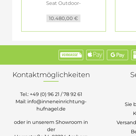
Seat Outdoor-
Loungemöbel...
10.480,00 €
Kontaktmöglichkeiten
S
Tel.:
+49 (0) 96 21 / 78 92 61
Mail:
info@inneneinrichtung-
Sie 
hufnagel.de
K
oder in unserem Showroom in
Versand
der
B