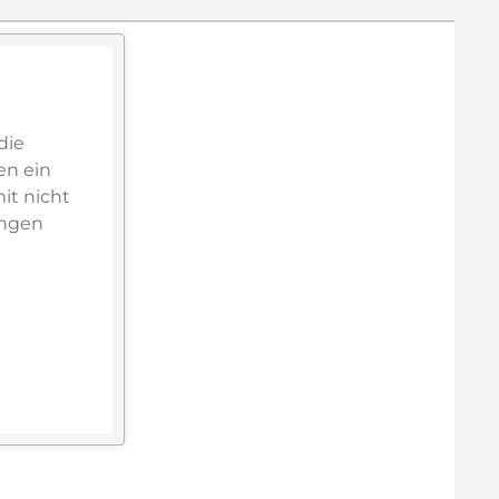
die
en ein
it nicht
ungen