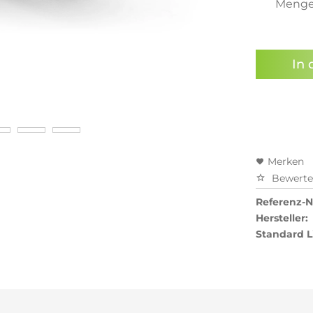
Meng
Preisal
In 
Merken
Bewert
Referenz-Nr
Hersteller:
Standard L