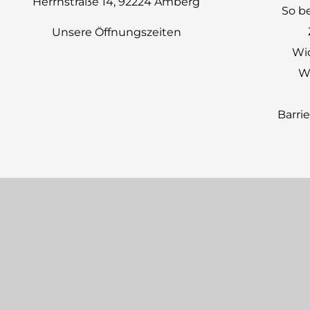
Herrnstraße 14, 92224 Amberg
So be
Unsere Öffnungszeiten
Wi
Wi
Barri