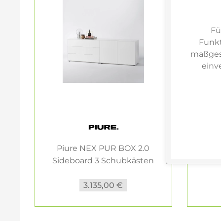
Fü
Funkt
maßgesc
einv
Piure NEX PUR BOX 2.0
Piur
Sideboard 3 Schubkästen
Tür
2...
3.135,00 €