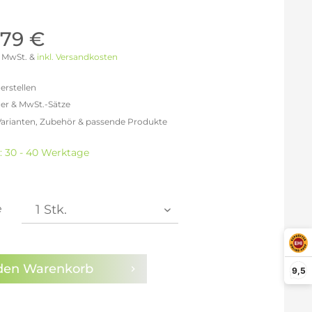
Möller Design - Beste Manufakturqualität
Ausstellungsstücke
aus Lemgo
GN AUS
,79 €
Möller Design Kollektion
 % MwSt. &
inkl. Versandkosten
Sonderaktionen & Herstelleraktionen
ce
erstellen
[ more ] aus Hamburg
er & MwSt.-Sätze
Neuigkeiten der Einrichtungsbranche
liegend,
Varianten, Zubehör & passende Produkte
behör
efreit: 4.540,34 €
ektion
% MwSt.: 5.266,79 €
t: 30 - 40 Werktage
0% MwSt.: 5.448,40 €
igurator
% MwSt.: 5.493,81 €
% MwSt.: 5.493,81 €
% MwSt.: 5.493,81 €
e
% MwSt.: 5.539,21 €
en die
Datenschutzbestimmungen
zur Kenntnis
n.
den
Warenkorb
9,5
arm aktivieren