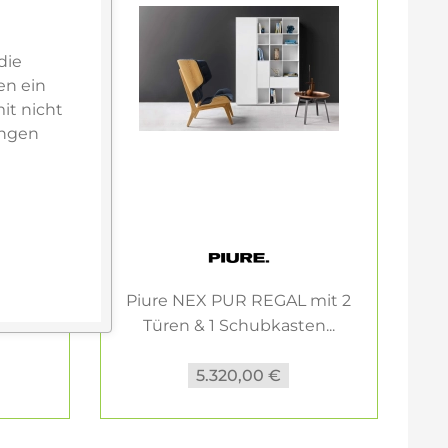
die
en ein
it nicht
ungen
mit 1
Piure NEX PUR REGAL mit 2
...
Türen & 1 Schubkasten...
5.320,00 €