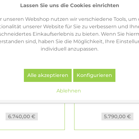
Lassen Sie uns die Cookies einrichten
r unseren Webshop nutzen wir verschiedene Tools, um 
ionalität unserer Website für Sie zu verbessern und Ihn
hneidertes Einkaufserlebnis zu bieten. Wenn Sie hierm
erstanden sind, haben Sie die Möglichkeit, Ihre Einstell
individuell anzupassen.
Alle akzeptieren
Konfigurieren
Ablehnen
e NEX PUR REGAL mit 2
Piure NEX PUR REGAL 
en & 1 Schubkasten...
Türe H 212 cm x B 160
6.740,00 €
5.790,00 €