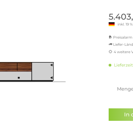
old | Polstermöbel aus Bad
& Chill-out-Sessel
Büro- & Officemöbel
s
NIMBUS – ENGINEERED DESI
Empfangstheken
5.403
STUTTGART
Schreibtische & Bürostühle
inkl. 19
NIMBUS Kollektion
n & Garderobenständer
Outdoormöbel und
Rollcontainer
ssoires
 Kommoden
Lösungen für Ihr Home Offi
Preisalarm 
ollektion
Liefer-Länd
USM Haller Büromöbel
Nils Holger Moormann - Nahe
Ungewöhnlich, Weitblickend
4 weitere 
USM Haller Einzelteile & Zu
oires
MwSt.-b
Nils Holger Moormann Koll
o - Leidenschaft für
inkl. 16
es
Lieferzei
el
inkl. 2
Nils Holger Moormann Konf
inkl. 21
sco Kollektion
inkl. 21
 & Entreé
inkl. 21
Meng
& Badvorleger
inkl. 22
n
Sie hab
lien
genomme
In 
Preisal