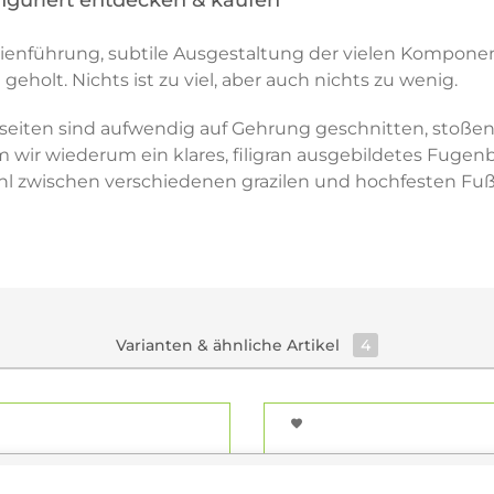
iguriert entdecken & kaufen
Linienführung, subtile Ausgestaltung der vielen Kompone
olt. Nichts ist zu viel, aber auch nichts zu wenig.
iten sind aufwendig auf Gehrung geschnitten, stoße
 wir wiederum ein klares, filigran ausgebildetes Fugenbi
l zwischen verschiedenen grazilen und hochfesten Fußv
Varianten & ähnliche Artikel
4