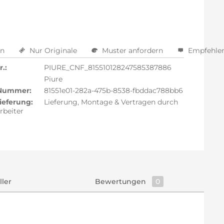
en
Nur Originale
Muster anfordern
Empfehle
.:
PIURE_CNF_815510128247585387886
Piure
 Nummer:
81551e01-282a-475b-8538-fbddac788bb6
ieferung:
Lieferung, Montage & Vertragen durch
rbeiter
ller
Bewertungen
0