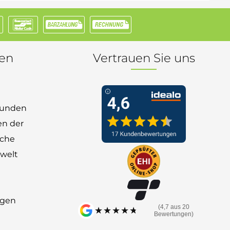
nen
Vertrauen Sie uns
 Kunden
en der
nche
welt
ngen
(4,7 aus 20
★★★★★
★★★★★
Bewertungen)