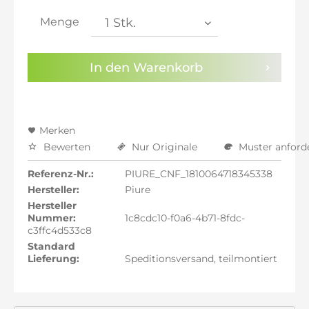
inkl. 21% MwSt.: 2.076,32 €
inkl. 21% MwSt.: 2.076,32 €
Menge
inkl. 22% MwSt.: 2.093,48 €
Sie haben die
Datenschutzbestimmungen
zur
In den
Warenkorb
Kenntnis genommen.
Preisalarm aktivieren
Merken
Bewerten
Nur Originale
Muster anford
Referenz-Nr.:
PIURE_CNF_1810064718345338
Hersteller:
Piure
Hersteller
Nummer:
1c8cdc10-f0a6-4b71-8fdc-
c3ffc4d533c8
Standard
Lieferung:
Speditionsversand, teilmontiert