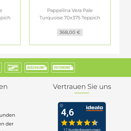
le
Pappelina Vera Pale
ppich
Turquoise 70x375 Teppich
&...
368,00 €
nen
Vertrauen Sie uns
 Kunden
en der