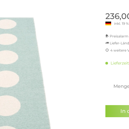
old | Polstermöbel aus Bad
& Chill-out-Sessel
Büro- & Officemöbel
s
NIMBUS – ENGINEERED DESI
Empfangstheken
236,0
STUTTGART
Schreibtische & Bürostühle
inkl. 19
NIMBUS Kollektion
n & Garderobenständer
Outdoormöbel und
Rollcontainer
ssoires
 Kommoden
Lösungen für Ihr Home Offi
Preisalarm 
ollektion
Liefer-Länd
USM Haller Büromöbel
Nils Holger Moormann - Nahe
Ungewöhnlich, Weitblickend
4 weitere 
USM Haller Einzelteile & Zu
oires
MwSt.-b
Nils Holger Moormann Koll
o - Leidenschaft für
inkl. 1
es
Lieferzeit
el
inkl. 2
Nils Holger Moormann Konf
inkl. 21
sco Kollektion
inkl. 21
 & Entreé
inkl. 21
Meng
& Badvorleger
inkl. 22
n
Sie hab
lien
genomme
In 
Preisal