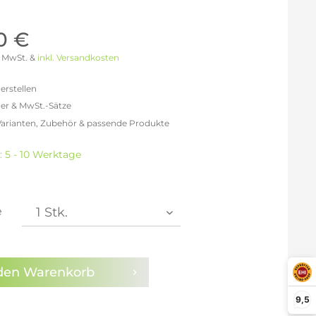
Möller Design - Beste Manufakturqualität
Ausstellungsstücke
aus Lemgo
GN AUS
0 €
Möller Design Kollektion
 % MwSt. &
inkl. Versandkosten
Sonderaktionen & Herstelleraktionen
ce
erstellen
[ more ] aus Hamburg
er & MwSt.-Sätze
Neuigkeiten der Einrichtungsbranche
liegend,
Varianten, Zubehör & passende Produkte
behör
efreit: 198,32 €
ektion
6% MwSt.: 230,05 €
: 5 - 10 Werktage
0% MwSt.: 237,98 €
igurator
% MwSt.: 239,97 €
% MwSt.: 239,97 €
% MwSt.: 239,97 €
e
% MwSt.: 241,95 €
en die
Datenschutzbestimmungen
zur Kenntnis
n.
den
Warenkorb
arm aktivieren
9,5