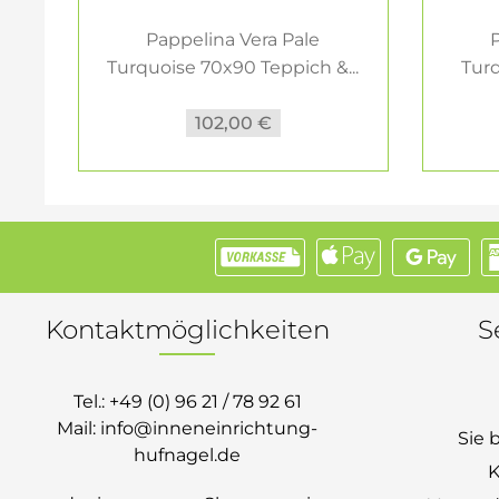
Pappelina Vera Pale
P
Turquoise 70x90 Teppich &...
Tur
102,00 €
Kontaktmöglichkeiten
S
Tel.:
+49 (0) 96 21 / 78 92 61
Mail:
info@inneneinrichtung-
Sie 
hufnagel.de
K