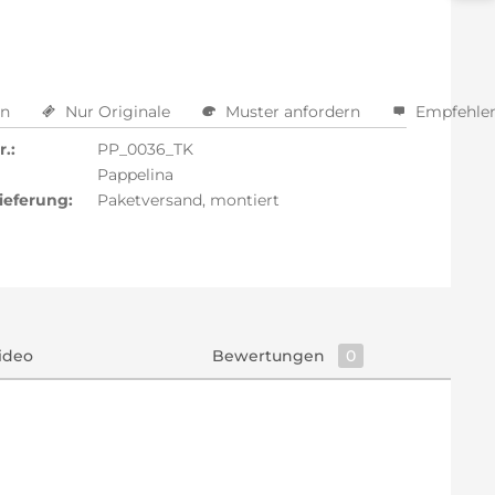
en
Nur Originale
Muster anfordern
Empfehle
.:
PP_0036_TK
Pappelina
ieferung:
Paketversand, montiert
ideo
Bewertungen
0