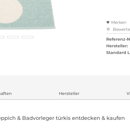
Merken
Bewert
Referenz-Nr
Hersteller:
Standard L
haften
Hersteller
V
eppich & Badvorleger türkis entdecken & kaufen