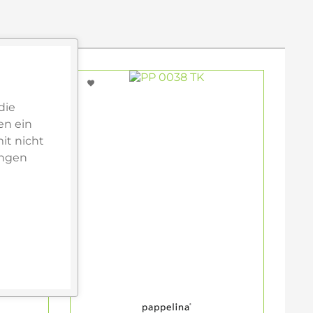
die
en ein
it nicht
ungen