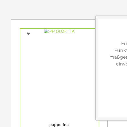
Fü
Funkt
maßgesc
einv