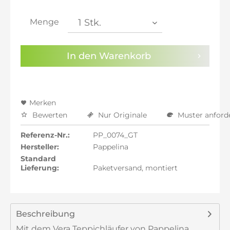
inkl. 21% MwSt.: 316,23 €
inkl. 21% MwSt.: 316,23 €
Menge
inkl. 22% MwSt.: 318,84 €
Sie haben die
Datenschutzbestimmungen
zur
In den
Warenkorb
Kenntnis genommen.
Preisalarm aktivieren
Merken
Bewerten
Nur Originale
Muster anford
Referenz-Nr.:
PP_0074_GT
Hersteller:
Pappelina
Standard
Lieferung:
Paketversand, montiert
Beschreibung
Mit dem Vera Teppichläufer von Pappelina,