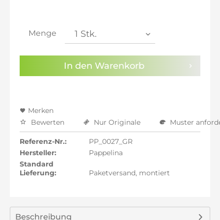
inkl. 21% MwSt.: 836,83 €
inkl. 21% MwSt.: 836,83 €
inkl. 21% MwSt.: 836,83 €
Menge
inkl. 22% MwSt.: 843,75 €
Sie haben die
Datenschutzbestimmungen
zur
In den
Warenkorb
Kenntnis genommen.
Preisalarm aktivieren
Merken
Bewerten
Nur Originale
Muster anford
Referenz-Nr.:
PP_0027_GR
Hersteller:
Pappelina
Standard
Lieferung:
Paketversand, montiert
Beschreibung