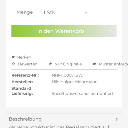
inkl. 21% MwSt.: 1.962,44 €
inkl. 21% MwSt.: 1.962,44 €
Menge
inkl. 22% MwSt.: 1.978,66 €
Sie haben die
Datenschutzbestimmungen
zur
In den
Warenkorb
Kenntnis genommen.
Preisalarm aktivieren
Merken
Bewerten
Nur Originale
Muster anford
Referenz-Nr.:
NHM_0007_SW
Hersteller:
Nils Holger Moormann
Standard
Lieferung:
Speditionsversand, demontiert
Beschreibung
Als reine Struktur ist das Regal reduziert auf