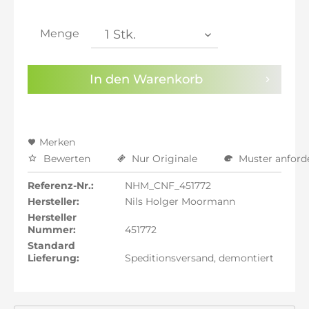
inkl. 20% MwSt.: 2.642,02 €
inkl. 21% MwSt.: 2.664,03 €
inkl. 21% MwSt.: 2.664,03 €
Menge
inkl. 21% MwSt.: 2.664,03 €
inkl. 22% MwSt.: 2.686,05 €
In den
Warenkorb
Sie haben die
Datenschutzbestimmungen
zur
Kenntnis genommen.
Preisalarm aktivieren
Merken
Bewerten
Nur Originale
Muster anford
Referenz-Nr.:
NHM_CNF_451772
Hersteller:
Nils Holger Moormann
Hersteller
Nummer:
451772
Standard
Lieferung:
Speditionsversand, demontiert