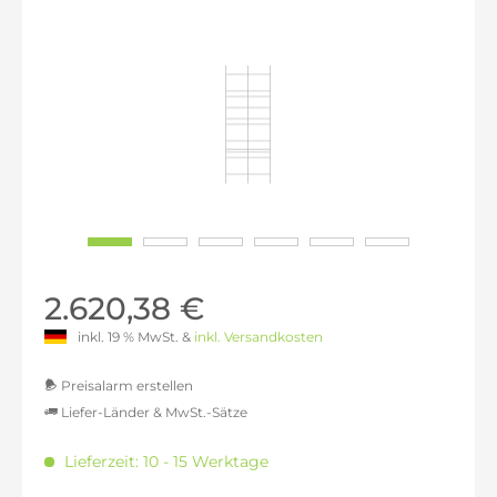
2.620,38 €
inkl. 19 % MwSt. &
inkl. Versandkosten
Preisalarm erstellen
Liefer-Länder & MwSt.-Sätze
MwSt.-befreit: 2.201,68 €
Lieferzeit: 10 - 15 Werktage
inkl. 16% MwSt.: 2.553,95 €