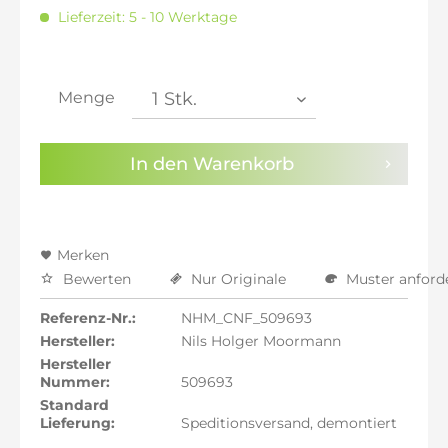
inkl. 20% MwSt.: 1.163,70 €
Lieferzeit: 5 - 10 Werktage
inkl. 21% MwSt.: 1.173,39 €
inkl. 21% MwSt.: 1.173,39 €
inkl. 21% MwSt.: 1.173,39 €
inkl. 22% MwSt.: 1.183,09 €
Menge
Sie haben die
Datenschutzbestimmungen
zur
Kenntnis genommen.
In den
Warenkorb
Preisalarm aktivieren
Merken
Bewerten
Nur Originale
Muster anford
Referenz-Nr.:
NHM_CNF_509693
Hersteller:
Nils Holger Moormann
Hersteller
Nummer:
509693
Standard
Lieferung:
Speditionsversand, demontiert