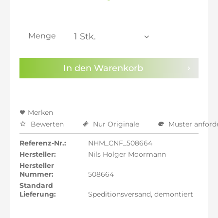
inkl. 20% MwSt.: 1.163,70 €
inkl. 21% MwSt.: 1.173,39 €
inkl. 21% MwSt.: 1.173,39 €
inkl. 21% MwSt.: 1.173,39 €
Menge
inkl. 22% MwSt.: 1.183,09 €
Sie haben die
Datenschutzbestimmungen
zur
In den
Warenkorb
Kenntnis genommen.
Preisalarm aktivieren
Merken
Bewerten
Nur Originale
Muster anford
Referenz-Nr.:
NHM_CNF_508664
Hersteller:
Nils Holger Moormann
Hersteller
Nummer:
508664
Standard
Lieferung:
Speditionsversand, demontiert