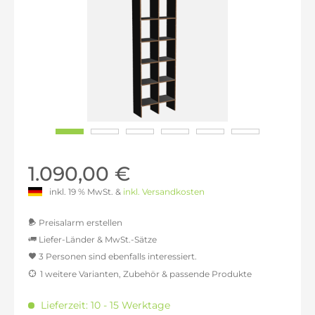
1.090,00 €
inkl. 19 % MwSt. &
inkl. Versandkosten
Preisalarm erstellen
Liefer-Länder & MwSt.-Sätze
3 Personen sind ebenfalls interessiert.
MwSt.-befreit: 915,97 €
1 weitere Varianten, Zubehör & passende Produkte
inkl. 16% MwSt.: 1.062,52 €
inkl. 20% MwSt.: 1.099,16 €
Lieferzeit: 10 - 15 Werktage
inkl. 21% MwSt.: 1.108,32 €