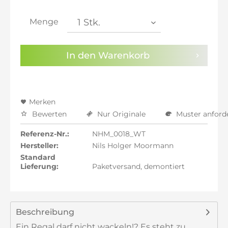
inkl. 21% MwSt.: 815,48 €
inkl. 21% MwSt.: 815,48 €
Menge
inkl. 22% MwSt.: 822,22 €
Sie haben die
Datenschutzbestimmungen
zur
In den
Warenkorb
Kenntnis genommen.
Preisalarm aktivieren
Merken
Bewerten
Nur Originale
Muster anford
Referenz-Nr.:
NHM_0018_WT
Hersteller:
Nils Holger Moormann
Standard
Lieferung:
Paketversand, demontiert
Beschreibung
Ein Regal darf nicht wackeln!? Es steht zu