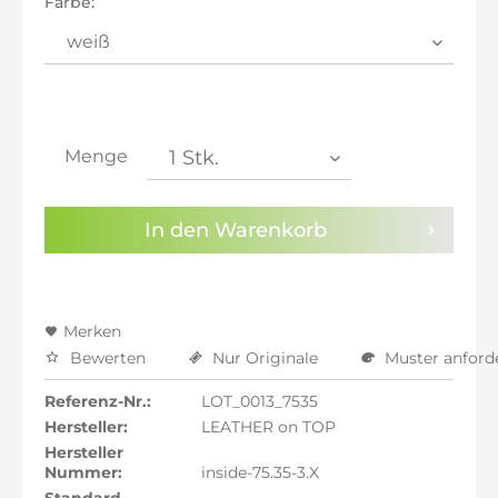
Farbe:
inkl. 21% MwSt.: 182,01 €
inkl. 21% MwSt.: 182,01 €
inkl. 22% MwSt.: 183,51 €
Sie haben die
Datenschutzbestimmungen
zur
Kenntnis genommen.
Menge
Preisalarm aktivieren
In den
Warenkorb
Merken
Bewerten
Nur Originale
Muster anford
Referenz-Nr.:
LOT_0013_7535
Hersteller:
LEATHER on TOP
Hersteller
Nummer:
inside-75.35-3.X