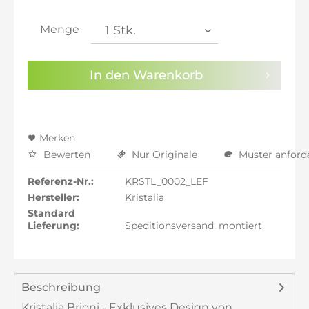
inkl. 21% MwSt.: 1.484,54 €
inkl. 21% MwSt.: 1.484,54 €
Menge
inkl. 22% MwSt.: 1.496,81 €
Sie haben die
Datenschutzbestimmungen
zur
In den
Warenkorb
Kenntnis genommen.
Preisalarm aktivieren
Merken
Bewerten
Nur Originale
Muster anford
Referenz-Nr.:
KRSTL_0002_LEF
Hersteller:
Kristalia
Standard
Lieferung:
Speditionsversand, montiert
Beschreibung
Kristalia Brioni - Exklusives Design von