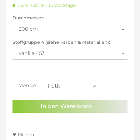
inkl. 20% MwSt.: 635,29 €
Lieferzeit: 10 - 15 Werktage
inkl. 21% MwSt.: 640,59 €
inkl. 21% MwSt.: 640,59 €
Durchmesser:
inkl. 21% MwSt.: 640,59 €
inkl. 22% MwSt.: 645,88 €
Sie haben die
Datenschutzbestimmungen
zur
Stoffgruppe 4 (siehe Farben & Materialien):
Kenntnis genommen.
Preisalarm aktivieren
Menge
In den
Warenkorb
Merken