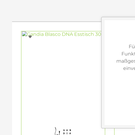
Fü
Funkt
maßgesc
einv