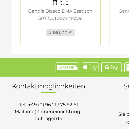
Gandía Blasco DNA Esstisch
Gand
307 Outdoormöbel
4.180,00 €
Kontaktmöglichkeiten
S
Tel.:
+49 (0) 96 21 / 78 92 61
Mail:
info@inneneinrichtung-
Sie 
hufnagel.de
K