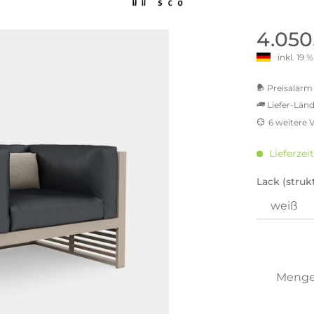
old | Polstermöbel aus Bad
& Chill-out-Sessel
Büro- & Officemöbel
s
NIMBUS – ENGINEERED DESI
Empfangstheken
4.050
STUTTGART
Schreibtische & Bürostühle
inkl. 19
NIMBUS Kollektion
n & Garderobenständer
Outdoormöbel und
Rollcontainer
ssoires
 Kommoden
Lösungen für Ihr Home Offi
Preisalarm 
ollektion
Liefer-Länd
USM Haller Büromöbel
Nils Holger Moormann - Nahe
Ungewöhnlich, Weitblickend
6 weitere 
USM Haller Einzelteile & Zu
oires
MwSt.-b
Nils Holger Moormann Koll
o - Leidenschaft für
inkl. 16
es
Lieferzei
el
inkl. 2
Nils Holger Moormann Konf
inkl. 21
Lack (strukt
sco Kollektion
inkl. 21
 & Entreé
inkl. 21
& Badvorleger
inkl. 22
n
Sie hab
lien
genomme
Meng
Preisal