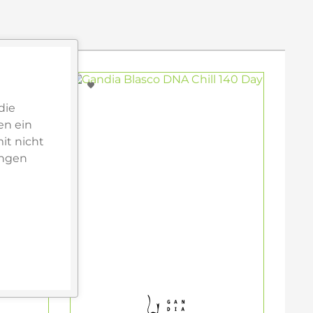
die
en ein
it nicht
ungen