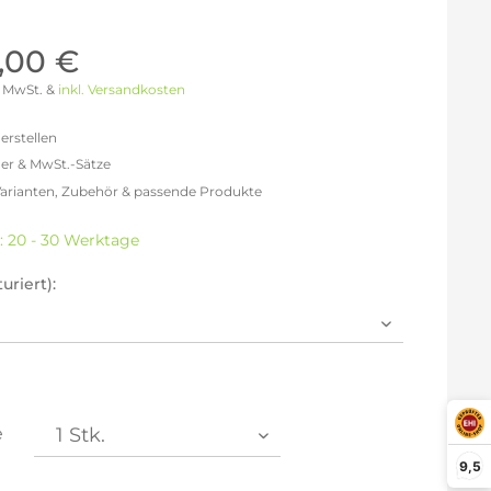
Möller Design - Beste Manufakturqualität
Ausstellungsstücke
aus Lemgo
GN AUS
,00 €
Möller Design Kollektion
 % MwSt. &
inkl. Versandkosten
Sonderaktionen & Herstelleraktionen
ce
erstellen
[ more ] aus Hamburg
er & MwSt.-Sätze
Neuigkeiten der Einrichtungsbranche
liegend,
Varianten, Zubehör & passende Produkte
behör
efreit: 3.403,36 €
ektion
% MwSt.: 3.947,90 €
t: 20 - 30 Werktage
0% MwSt.: 4.084,03 €
igurator
% MwSt.: 4.118,07 €
uriert):
% MwSt.: 4.118,07 €
% MwSt.: 4.118,07 €
% MwSt.: 4.152,10 €
en die
Datenschutzbestimmungen
zur Kenntnis
n.
e
arm aktivieren
9,5