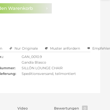
den
Warenkorb
en
Nur Originale
Muster anfordern
Empfehle
.:
GAN_0010.9
Gandía Blasco
 Nummer:
SILLÓN LOUNGE CHAIR
ieferung:
Speditionsversand, teilmontiert
Video
Bewertungen
0