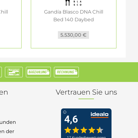
hill
Gandía Blasco DNA Chill
Bed 140 Daybed
Gartenliege
5.530,00 €
nen
Vertrauen Sie uns
 Kunden
en der