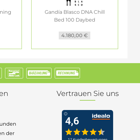
ining
Gandía Blasco DNA Chill
Bed 100 Daybed
Gartenliege
4.180,00 €
nen
Vertrauen Sie uns
 Kunden
en der