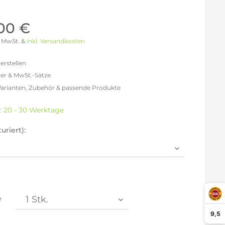
Möller Design - Beste Manufakturqualität
Ausstellungsstücke
aus Lemgo
GN AUS
,00 €
Möller Design Kollektion
 % MwSt. &
inkl. Versandkosten
Sonderaktionen & Herstelleraktionen
ce
erstellen
[ more ] aus Hamburg
er & MwSt.-Sätze
Neuigkeiten der Einrichtungsbranche
liegend,
Varianten, Zubehör & passende Produkte
behör
efreit: 1.453,78 €
ektion
% MwSt.: 1.686,39 €
t: 20 - 30 Werktage
% MwSt.: 1.744,54 €
igurator
% MwSt.: 1.759,08 €
uriert):
% MwSt.: 1.759,08 €
% MwSt.: 1.759,08 €
% MwSt.: 1.773,61 €
en die
Datenschutzbestimmungen
zur Kenntnis
n.
e
arm aktivieren
9,5