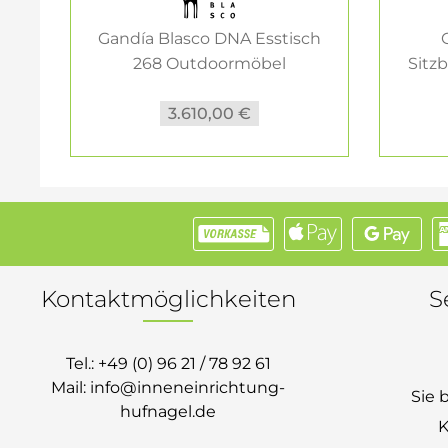
Gandía Blasco DNA Esstisch
268 Outdoormöbel
Sitz
3.610,00 €
Kontaktmöglichkeiten
S
Tel.:
+49 (0) 96 21 / 78 92 61
Mail:
info@inneneinrichtung-
Sie 
hufnagel.de
K