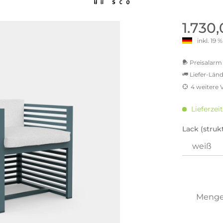
old | Polstermöbel aus Bad
& Chill-out-Sessel
Büro- & Officemöbel
s
NIMBUS – ENGINEERED DESI
Empfangstheken
1.730
STUTTGART
Schreibtische & Bürostühle
inkl. 19
NIMBUS Kollektion
n & Garderobenständer
Outdoormöbel und
Rollcontainer
ssoires
 Kommoden
Lösungen für Ihr Home Offi
Preisalarm 
ollektion
Liefer-Länd
USM Haller Büromöbel
Nils Holger Moormann - Nahe
Ungewöhnlich, Weitblickend
4 weitere 
USM Haller Einzelteile & Zu
oires
MwSt.-b
Nils Holger Moormann Koll
o - Leidenschaft für
inkl. 16
es
Lieferzei
el
inkl. 20
Nils Holger Moormann Konf
inkl. 21
Lack (strukt
sco Kollektion
inkl. 21
 & Entreé
inkl. 21
& Badvorleger
inkl. 22
n
Sie hab
lien
genomme
Meng
Preisal