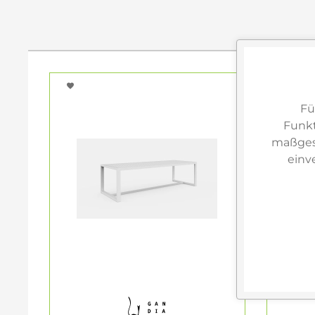
Fü
Funkt
maßgesc
einv