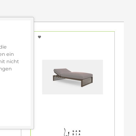
die
en ein
it nicht
ungen