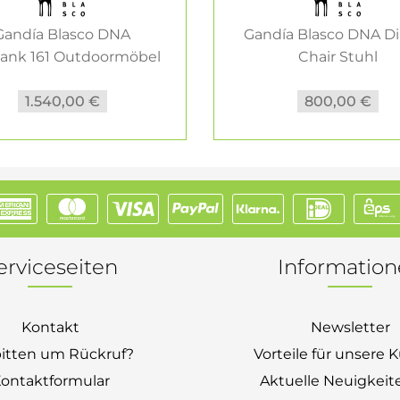
Gandía Blasco DNA
Gandía Blasco DNA D
bank 161 Outdoormöbel
Chair Stuhl
1.540,00 €
800,00 €
erviceseiten
Informatio
Kontakt
Newsletter
bitten um Rückruf?
Vorteile für unsere
ontaktformular
Aktuelle Neuigkeit