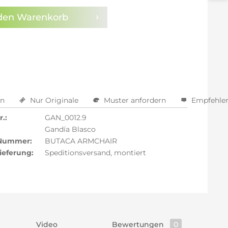
den
Warenkorb
en
Nur Originale
Muster anfordern
Empfehle
.:
GAN_0012.9
Gandía Blasco
 Nummer:
BUTACA ARMCHAIR
ieferung:
Speditionsversand, montiert
Video
Bewertungen
0