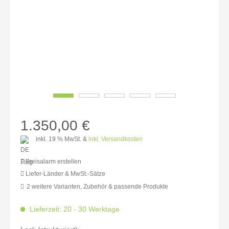
1.350,00 €
inkl. 19 % MwSt. &
inkl. Versandkosten
Preisalarm erstellen
Liefer-Länder & MwSt.-Sätze
2 weitere Varianten, Zubehör & passende Produkte
MwSt.-befreit: 1.134,45 €
inkl. 16% MwSt.: 1.315,97 €
Lieferzeit: 20 - 30 Werktage
inkl. 20% MwSt.: 1.361,34 €
inkl. 21% MwSt.: 1.372,69 €