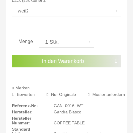
Lack (strukturiert):
inkl. 21% MwSt.: 1.372,69 €
inkl. 21% MwSt.: 1.372,69 €
inkl. 22% MwSt.: 1.384,03 €
Sie haben die
Datenschutzbestimmungen
zur
Kenntnis genommen.
Menge
Preisalarm aktivieren
In den
Warenkorb
Merken
Bewerten
Nur Originale
Muster anfordern
Referenz-Nr.:
GAN_0016_WT
Hersteller:
Gandía Blasco
Hersteller
Nummer:
COFFEE TABLE
Standard