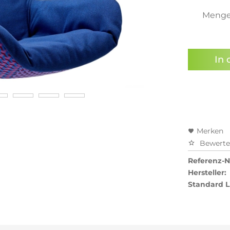
Meng
Preisal
In 
Merken
Bewert
Referenz-Nr
Hersteller:
Standard L