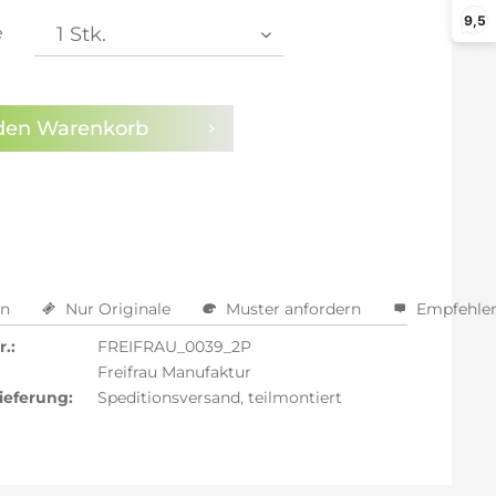
9,5
e
arm aktivieren
den
Warenkorb
en
Nur Originale
Muster anfordern
Empfehle
.:
FREIFRAU_0039_2P
Freifrau Manufaktur
ieferung:
Speditionsversand, teilmontiert