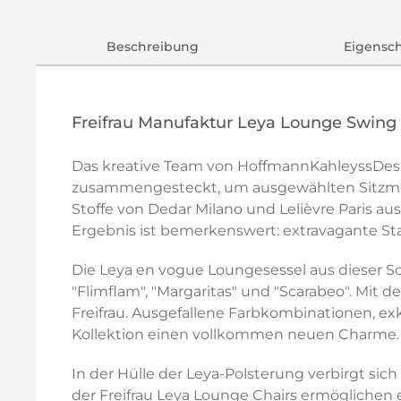
Beschreibung
Eigensc
Freifrau Manufaktur Leya Lounge Swing 
Das kreative Team von HoffmannKahleyssDesig
zusammengesteckt, um ausgewählten Sitzmöbel
Stoffe von Dedar Milano und Lelièvre Paris au
Ergebnis ist bemerkenswert: extravagante S
Die Leya en vogue Loungesessel aus dieser Sond
"Flimflam", "Margaritas" und "Scarabeo". Mit
Freifrau. Ausgefallene Farbkombinationen, e
Kollektion einen vollkommen neuen Charme.
In der Hülle der Leya-Polsterung verbirgt sich
der Freifrau Leya Lounge Chairs ermöglichen e