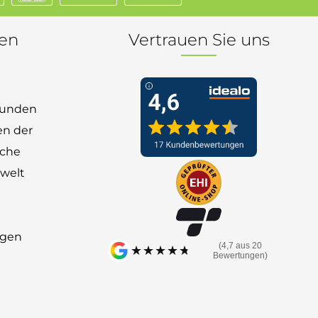
nen
Vertrauen Sie uns
 Kunden
en der
nche
welt
ngen
(4,7 aus 20
★★★★★
★★★★★
Bewertungen)