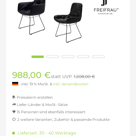
988,00 €
statt UVP:
1.208,00 €
inkl. 19 % MwSt. &
inkl. Versandkosten
Preisalarm erstellen
Liefer-Länder & MwSt.-Sätze
15 Personen sind ebenfalls interessiert.
MwSt.-befreit: 830,25 €
2 weitere Varianten, Zubehör & passende Produkte
inkl. 16% MwSt.: 963,09 €
inkl. 20% MwSt.: 996,30 €
Lieferzeit: 30 - 40 Werktage
inkl. 21% MwSt.: 1.004,61 €