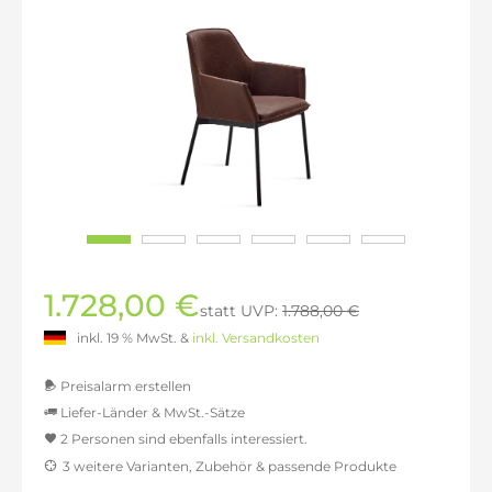
1.728,00 €
statt UVP:
1.788,00 €
inkl. 19 % MwSt. &
inkl. Versandkosten
Preisalarm erstellen
Liefer-Länder & MwSt.-Sätze
2 Personen sind ebenfalls interessiert.
MwSt.-befreit: 1.452,10 €
3 weitere Varianten, Zubehör & passende Produkte
inkl. 16% MwSt.: 1.684,44 €