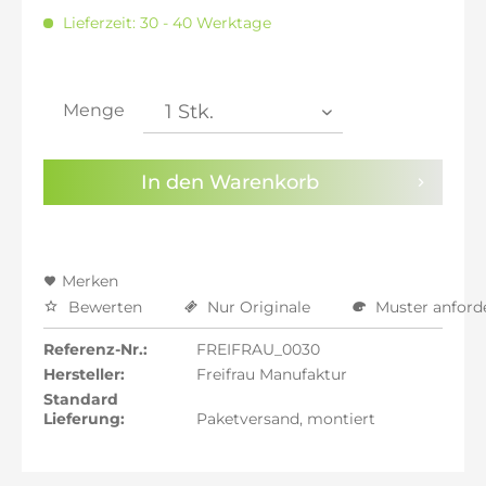
inkl. 20% MwSt.: 1.742,52 €
Lieferzeit: 30 - 40 Werktage
inkl. 21% MwSt.: 1.757,04 €
inkl. 21% MwSt.: 1.757,04 €
inkl. 21% MwSt.: 1.757,04 €
inkl. 22% MwSt.: 1.771,56 €
Menge
Sie haben die
Datenschutzbestimmungen
zur
Kenntnis genommen.
In den
Warenkorb
Preisalarm aktivieren
Merken
Bewerten
Nur Originale
Muster anford
Referenz-Nr.:
FREIFRAU_0030
Hersteller:
Freifrau Manufaktur
Standard
Lieferung:
Paketversand, montiert