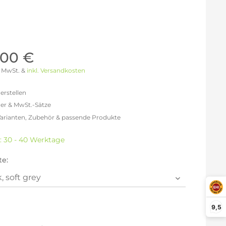
Möller Design - Beste Manufakturqualität
Ausstellungsstücke
aus Lemgo
GN AUS
Möller Design Kollektion
Sonderaktionen & Herstelleraktionen
,00 €
ce
[ more ] aus Hamburg
 % MwSt. &
inkl. Versandkosten
Neuigkeiten der Einrichtungsbranche
liegend,
behör
erstellen
ektion
er & MwSt.-Sätze
Varianten, Zubehör & passende Produkte
igurator
efreit: 6.596,64 €
% MwSt.: 7.652,10 €
t: 30 - 40 Werktage
% MwSt.: 7.915,97 €
% MwSt.: 7.981,93 €
te:
% MwSt.: 7.981,93 €
% MwSt.: 7.981,93 €
2% MwSt.: 8.047,90 €
en die
Datenschutzbestimmungen
zur Kenntnis
9,5
n.