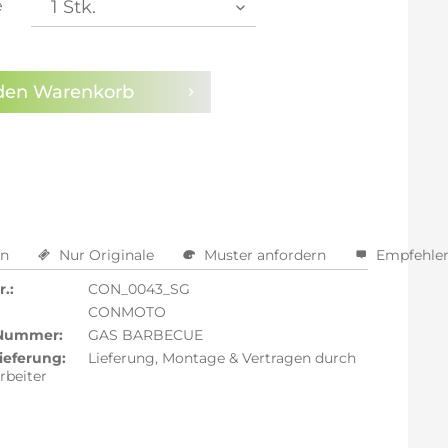
e
arm aktivieren
den
Warenkorb
en
Nur Originale
Muster anfordern
Empfehle
.:
CON_0043_SG
CONMOTO
 Nummer:
GAS BARBECUE
ieferung:
Lieferung, Montage & Vertragen durch
rbeiter