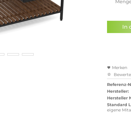
Meng
Preisal
In 
Merken
Bewert
Referenz-Nr
Hersteller:
Hersteller
Standard L
eigene Mita