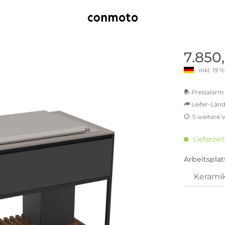
old | Polstermöbel aus Bad
& Chill-out-Sessel
Büro- & Officemöbel
s
NIMBUS – ENGINEERED DESI
Empfangstheken
STUTTGART
Schreibtische & Bürostühle
NIMBUS Kollektion
n & Garderobenständer
Outdoormöbel und
Rollcontainer
7.850
ssoires
 Kommoden
Lösungen für Ihr Home Offi
inkl. 19
ollektion
USM Haller Büromöbel
Nils Holger Moormann - Nahe
Ungewöhnlich, Weitblickend
USM Haller Einzelteile & Zu
Preisalarm 
oires
Nils Holger Moormann Koll
Liefer-Länd
o - Leidenschaft für
es
el
5 weitere 
Nils Holger Moormann Konf
MwSt.-b
sco Kollektion
inkl. 16
 & Entreé
Lieferzei
inkl. 20
& Badvorleger
inkl. 21
Arbeitsplat
inkl. 21
n
inkl. 21
lien
inkl. 2
Sie hab
genomme