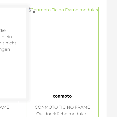
die
en ein
it nicht
ungen
RAME
CONMOTO TICINO FRAME
..
Outdoorküche modular...