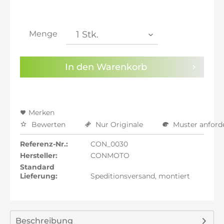
inkl. 21% MwSt.: 3.650,34 €
inkl. 21% MwSt.: 3.650,34 €
inkl. 21% MwSt.: 3.650,34 €
Menge
inkl. 22% MwSt.: 3.680,50 €
Sie haben die
Datenschutzbestimmungen
zur
In den
Warenkorb
Kenntnis genommen.
Preisalarm aktivieren
Merken
Bewerten
Nur Originale
Muster anford
Referenz-Nr.:
CON_0030
Hersteller:
CONMOTO
Standard
Lieferung:
Speditionsversand, montiert
Beschreibung