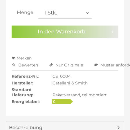
inkl. 21% MwSt.: 1.393,03 €
inkl. 21% MwSt.: 1.393,03 €
Menge
inkl. 22% MwSt.: 1.404,54 €
Sie haben die
Datenschutzbestimmungen
zur
In den
Warenkorb
Kenntnis genommen.
Preisalarm aktivieren
Merken
Bewerten
Nur Originale
Muster anford
Referenz-Nr.:
CS_0004
Hersteller:
Catellani & Smith
Standard
Lieferung:
Paketversand, teilmontiert
Energielabel:
Beschreibung