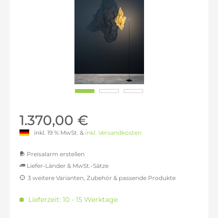
1.370,00 €
inkl. 19 % MwSt. &
inkl. Versandkosten
Preisalarm erstellen
Liefer-Länder & MwSt.-Sätze
3 weitere Varianten, Zubehör & passende Produkte
MwSt.-befreit: 1.151,26 €
inkl. 16% MwSt.: 1.335,46 €
Lieferzeit: 10 - 15 Werktage
inkl. 20% MwSt.: 1.381,51 €
inkl. 21% MwSt.: 1.393,03 €