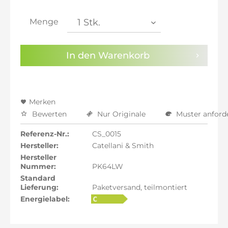
inkl. 21% MwSt.: 1.626,89 €
inkl. 21% MwSt.: 1.626,89 €
Menge
inkl. 22% MwSt.: 1.640,34 €
Sie haben die
Datenschutzbestimmungen
zur
In den
Warenkorb
Kenntnis genommen.
Preisalarm aktivieren
Merken
Bewerten
Nur Originale
Muster anford
Referenz-Nr.:
CS_0015
Hersteller:
Catellani & Smith
Hersteller
Nummer:
PK64LW
Standard
Lieferung:
Paketversand, teilmontiert
Energielabel: