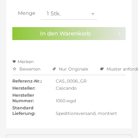
inkl. 21% MwSt.: 1.189,66 €
inkl. 21% MwSt.: 1.189,66 €
Menge
inkl. 22% MwSt.: 1.199,50 €
Sie haben die
Datenschutzbestimmungen
zur
In den
Warenkorb
Kenntnis genommen.
Preisalarm aktivieren
Merken
Bewerten
Nur Originale
Muster anford
Referenz-Nr.:
CAS_0006_GR
Hersteller:
Cascando
Hersteller
Nummer:
1050.wgd
Standard
Lieferung:
Speditionsversand, montiert