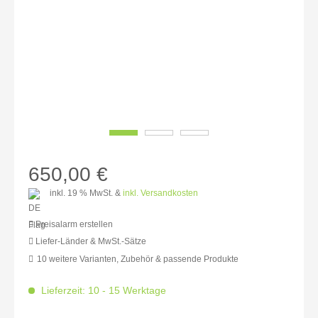
650,00 €
inkl. 19 % MwSt. &
inkl. Versandkosten
Preisalarm erstellen
Liefer-Länder & MwSt.-Sätze
10 weitere Varianten, Zubehör & passende Produkte
MwSt.-befreit: 546,22 €
inkl. 16% MwSt.: 633,61 €
Lieferzeit: 10 - 15 Werktage
inkl. 20% MwSt.: 655,46 €
inkl. 21% MwSt.: 660,92 €