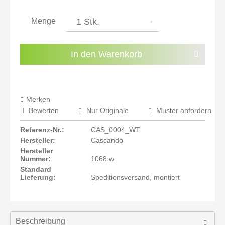
inkl. 21% MwSt.: 660,92 €
inkl. 21% MwSt.: 660,92 €
Menge
inkl. 22% MwSt.: 666,39 €
Sie haben die
Datenschutzbestimmungen
zur
In den
Warenkorb
Kenntnis genommen.
Preisalarm aktivieren
Merken
Bewerten
Nur Originale
Muster anfordern
Referenz-Nr.:
CAS_0004_WT
Hersteller:
Cascando
Hersteller
Nummer:
1068.w
Standard
Lieferung:
Speditionsversand, montiert
Beschreibung