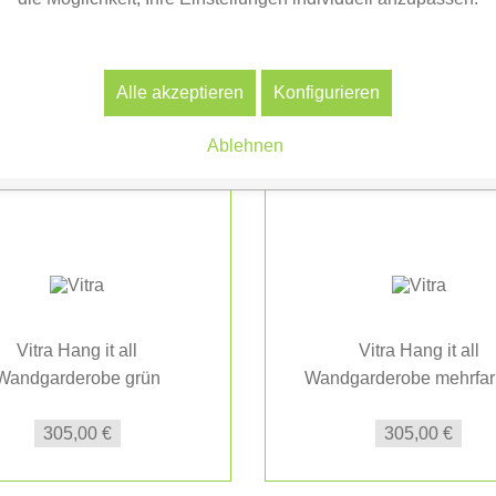
Alle akzeptieren
Konfigurieren
Ablehnen
Vitra Hang it all
Vitra Hang it all
Wandgarderobe grün
Wandgarderobe mehrfarb
(20119102)
305,00 €
305,00 €