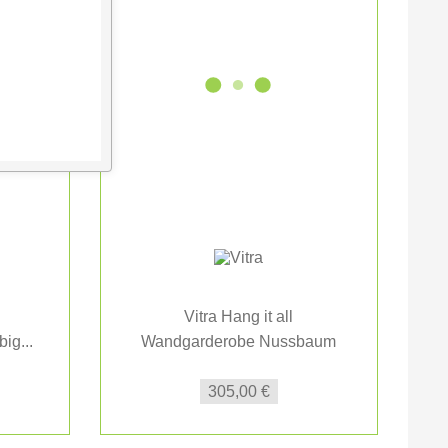
Vitra Hang it all
ig...
Wandgarderobe Nussbaum
W
natur
305,00 €