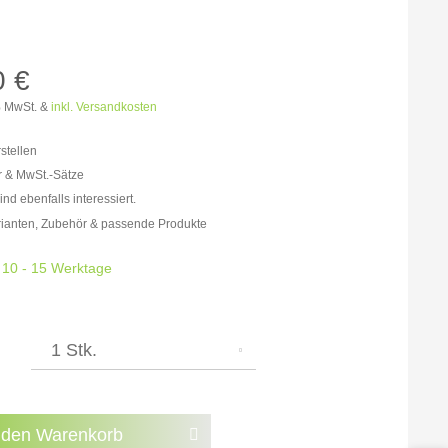
Lemgo
N AUS
Möller Design Kollektion
Sonderaktionen & Herstelleraktionen
0 €
% MwSt. &
inkl. Versandkosten
[ more ] aus Hamburg
Neuigkeiten der Einrichtungsbranche
egend,
hör
stellen
r & MwSt.-Sätze
on
nd ebenfalls interessiert.
rator
freit: 256,30 €
rianten, Zubehör & passende Produkte
% MwSt.: 297,31 €
% MwSt.: 307,56 €
: 10 - 15 Werktage
% MwSt.: 310,13 €
% MwSt.: 310,13 €
% MwSt.: 310,13 €
% MwSt.: 312,69 €
n die
Datenschutzbestimmungen
zur Kenntnis
.
 den
Warenkorb