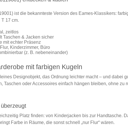
19001) ist die bekannteste Version des Eames-Klassikers: farbi
× T 17 cm.
l, zeitlos
ält Taschen & Jacken sicher
te mit echter Präsenz
 Flur, Kinderzimmer, Büro
ombinierbar (z. B. nebeneinander)
garderobe mit farbigen Kugeln
n kleines Designobjekt, das Ordnung leichter macht – und dabei g
n, Taschen oder Accessoires einfach hängen bleiben, ohne zu r
 überzeugt
chzeitig Platz finden: von Kinderjacken bis zur Handtasche. Das
bringt Farbe in Räume, die sonst schnell „nur Flur“ wären.