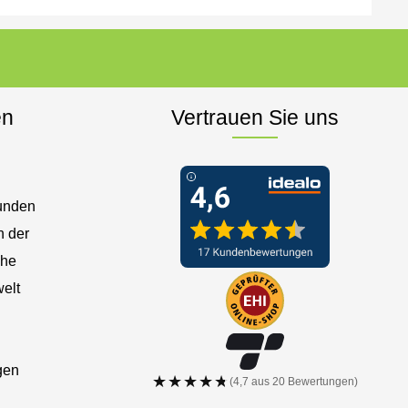
en
Vertrauen Sie uns
Kunden
n der
che
elt
gen
★★★★★
★★★★★
(4,7 aus 20 Bewertungen)