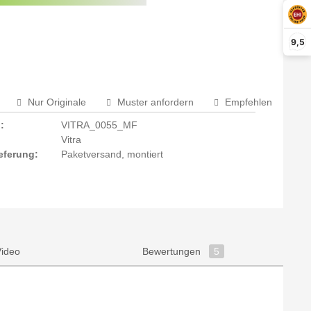
rm aktivieren
9,5
Nur Originale
Muster anfordern
Empfehlen
:
VITRA_0055_MF
Vitra
eferung:
Paketversand, montiert
Video
Bewertungen
5