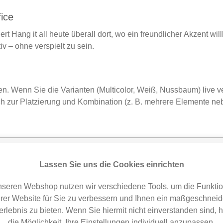
fice
rt Hang it all heute überall dort, wo ein freundlicher Akzent wi
v – ohne verspielt zu sein.
fen. Wenn Sie die Varianten (Multicolor, Weiß, Nussbaum) live
ch zur Platzierung und Kombination (z. B. mehrere Elemente ne
Varianten & ähnliche Artikel
5
Lassen Sie uns die Cookies einrichten
nseren Webshop nutzen wir verschiedene Tools, um die Funktion
rer Website für Sie zu verbessern und Ihnen ein maßgeschneid
erlebnis zu bieten. Wenn Sie hiermit nicht einverstanden sind, 
die Möglichkeit, Ihre Einstellungen individuell anzupassen.