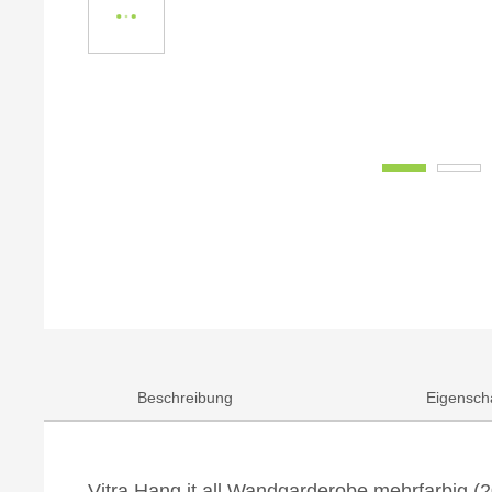
Beschreibung
Eigensch
Vitra Hang it all Wandgarderobe mehrfarbig 