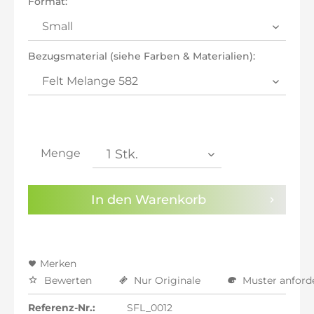
Format:
inkl. 21% MwSt.: 742,27 €
inkl. 21% MwSt.: 742,27 €
inkl. 22% MwSt.: 748,40 €
Bezugsmaterial (siehe Farben & Materialien):
Sie haben die
Datenschutzbestimmungen
zur
Kenntnis genommen.
Preisalarm aktivieren
Menge
In den
Warenkorb
Merken
Bewerten
Nur Originale
Muster anford
Referenz-Nr.:
SFL_0012